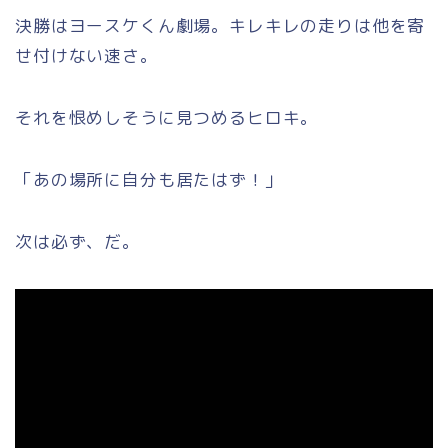
決勝はヨースケくん劇場。キレキレの走りは他を寄
せ付けない速さ。
それを恨めしそうに見つめるヒロキ。
「あの場所に自分も居たはず！」
次は必ず、だ。