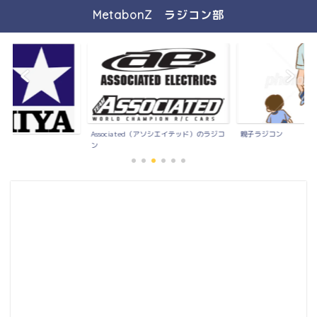
MetabonZ ラジコン部
Associated（アソシエイテッド）のラジコ
親子ラジコン
）
ン