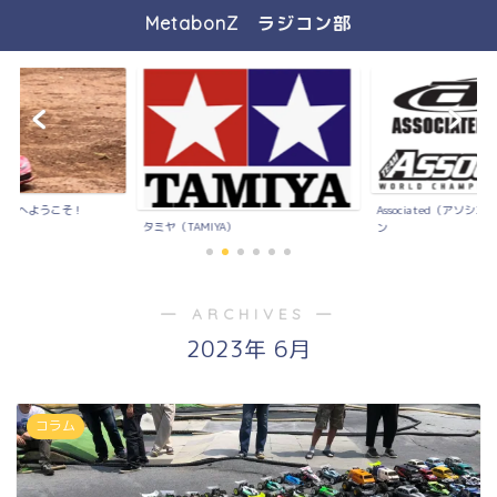
MetabonZ ラジコン部
ジコン部へようこそ！
Associated（アソ
タミヤ（TAMIYA）
ン
― ARCHIVES ―
2023年 6月
コラム