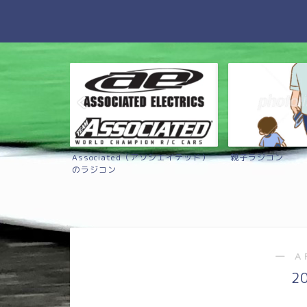
Associated（アソシエイテッド）
親子ラジコン
のラジコン
― A
2