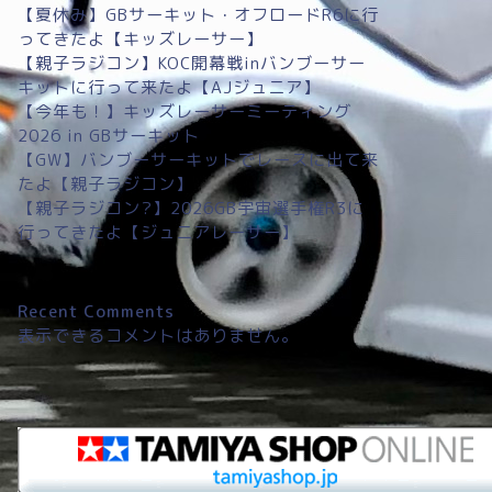
【夏休み】GBサーキット・オフロードR6に行
ってきたよ【キッズレーサー】
【親子ラジコン】KOC開幕戦inバンブーサー
キットに行って来たよ【AJジュニア】
【今年も！】キッズレーサーミーティング
2026 in GBサーキット
【GW】バンブーサーキットでレースに出て来
たよ【親子ラジコン】
【親子ラジコン?】2026GB宇宙選手権R3に
行ってきたよ【ジュニアレーサー】
Recent Comments
表示できるコメントはありません。