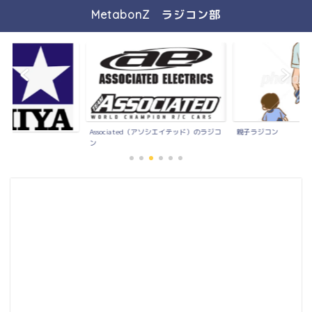
MetabonZ ラジコン部
Associated（アソシエイテッド）のラジコ
親子ラジコン
）
ン