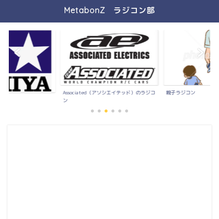
MetabonZ ラジコン部
Associated（アソシエイテッド）のラジコ
親子ラジコン
）
ン