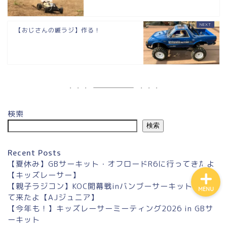
【おじさんの緩ラジ】作る！
検索
Access to us
検索
Recent Posts
【夏休み】GBサーキット・オフロードR6に行ってきたよ
【キッズレーサー】
【親子ラジコン】KOC開幕戦inバンブーサーキットに行っ
MENU
て来たよ【AJジュニア】
【今年も！】キッズレーサーミーティング2026 in GBサ
ーキット