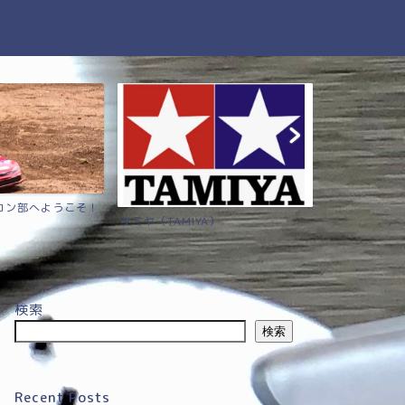
ラジコン部へようこそ！
Associat
タミヤ（TAMIYA）
のラジコン
検索
検索
Recent Posts