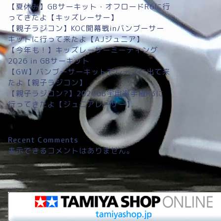
【夏休み】GBサーキット・オフロードR6に行
ってきたよ【キッズレーサー】
【親子ラジコン】KOC開幕戦inバンブーサー
キットに行って来たよ【AJジュニア】
【今年も！】キッズレーサーミーティング
2026 in GBサーキット
【GW】バンブーサーキットでレースに出て来
たよ【親子ラジコン】
【親子ラジコン?】2026GB宇宙選手権R3に
行ってきたよ【ジュニアレーサー】
Recent Comments
表示できるコメントはありません。