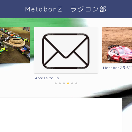
MetabonZ ラジコン部
MetabonZ
Access to us